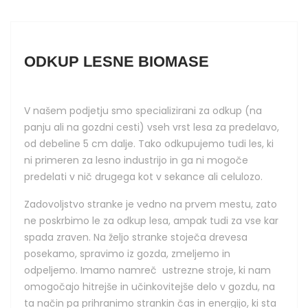
ODKUP LESNE BIOMASE
V našem podjetju smo specializirani za odkup (na
panju ali na gozdni cesti) vseh vrst lesa za predelavo,
od debeline 5 cm dalje. Tako odkupujemo tudi les, ki
ni primeren za lesno industrijo in ga ni mogoče
predelati v nič drugega kot v sekance ali celulozo.
Zadovoljstvo stranke je vedno na prvem mestu, zato
ne poskrbimo le za odkup lesa, ampak tudi za vse kar
spada zraven. Na željo stranke stoječa drevesa
posekamo, spravimo iz gozda, zmeljemo in
odpeljemo. Imamo namreč ustrezne stroje, ki nam
omogočajo hitrejše in učinkovitejše delo v gozdu, na
ta način pa prihranimo strankin čas in energijo, ki sta