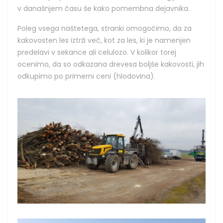
v današnjem času še kako pomembna dejavnika.
Poleg vsega naštetega, stranki omogočimo, da za
kakovosten les iztrži več, kot za les, ki je namenjen
predelavi v sekance ali celulozo. V kolikor torej
ocenimo, da so odkazana drevesa boljše kakovosti, jih
odkupimo po primerni ceni (hlodovina).